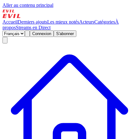
Aller au contenu principal
Accueil
Derniers ajouts
Les mieux notés
Acteurs
Catégories
À
propos
Streams en Direct
Connexion
S'abonner