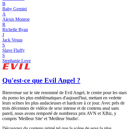
B
Baby Gemini
A
Alexis Monroe
R
Richelle Ryan
J
Jack Vegas
S
Slave Fluffy
S
Stephanie Love
Qu'est-ce que Evil Angel ?
Bienvenue sur le site renommé de Evil Angel, le centre pour les stars
du porno les plus emblématiques d'aujourd'hui, mettant en vedette
leurs scènes les plus audacieuses et hardcore à ce jour. Avec près de
trois décennies de vidéos de sexe intense et de contenu anal sans
pareil, nous avons remporté de nombreux prix AVN et XBiz, y
compris 'Meilleur Site' et 'Meilleur Studio'.
Découvrez du contenu primé tel que la scène de sexe la plus