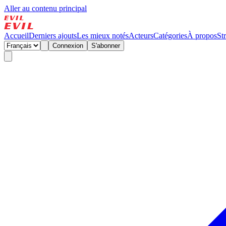
Aller au contenu principal
Accueil
Derniers ajouts
Les mieux notés
Acteurs
Catégories
À propos
St
Connexion
S'abonner