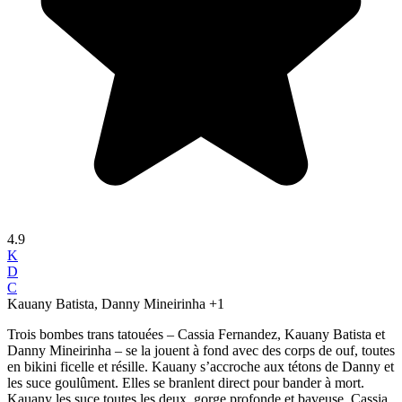
4.9
K
D
C
Kauany Batista, Danny Mineirinha
+1
Trois bombes trans tatouées – Cassia Fernandez, Kauany Batista et
Danny Mineirinha – se la jouent à fond avec des corps de ouf, toutes
en bikini ficelle et résille. Kauany s’accroche aux tétons de Danny et
les suce goulûment. Elles se branlent direct pour bander à mort.
Kauany les suce toutes les deux, gorge profonde et baveuse. Cassia