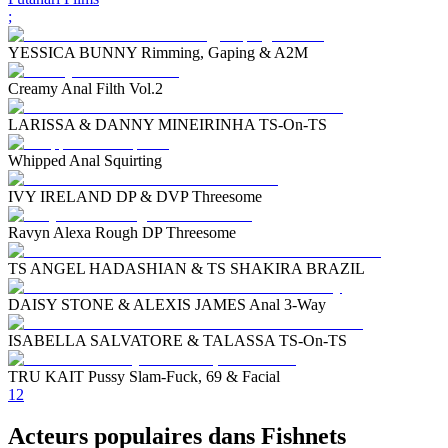
;
YESSICA BUNNY Rimming, Gaping & A2M
Creamy Anal Filth Vol.2
LARISSA & DANNY MINEIRINHA TS-On-TS
Whipped Anal Squirting
IVY IRELAND DP & DVP Threesome
Ravyn Alexa Rough DP Threesome
TS ANGEL HADASHIAN & TS SHAKIRA BRAZIL
DAISY STONE & ALEXIS JAMES Anal 3-Way
ISABELLA SALVATORE & TALASSA TS-On-TS
TRU KAIT Pussy Slam-Fuck, 69 & Facial
1
2
Acteurs populaires dans Fishnets