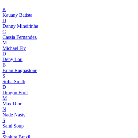
K
Kauany Batista
D
Danny Mineirinha
C
Cassia Fernandez
M
Michael Fly
D
Deny Lou
B
Brian Ragnastone
S
Sofia Smith
D
Dragon Fruit
M
Max Dior
N
Nade Nasty
S
Sami Soup
S
Shakira Brazil