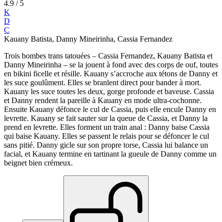
4.9
/ 5
K
D
C
Kauany Batista, Danny Mineirinha, Cassia Fernandez
Trois bombes trans tatouées – Cassia Fernandez, Kauany Batista et
Danny Mineirinha – se la jouent à fond avec des corps de ouf, toutes
en bikini ficelle et résille. Kauany s’accroche aux tétons de Danny et
les suce goulûment. Elles se branlent direct pour bander à mort.
Kauany les suce toutes les deux, gorge profonde et baveuse. Cassia
et Danny rendent la pareille à Kauany en mode ultra-cochonne.
Ensuite Kauany défonce le cul de Cassia, puis elle encule Danny en
levrette. Kauany se fait sauter sur la queue de Cassia, et Danny la
prend en levrette. Elles forment un train anal : Danny baise Cassia
qui baise Kauany. Elles se passent le relais pour se défoncer le cul
sans pitié. Danny gicle sur son propre torse, Cassia lui balance un
facial, et Kauany termine en tartinant la gueule de Danny comme un
beignet bien crémeux.